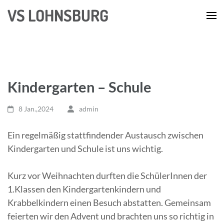
Zum
VS LOHNSBURG
Inhalt
springen
(Enter
drücken)
Kindergarten – Schule
8 Jan.,2024
admin
Ein regelmäßig stattfindender Austausch zwischen
Kindergarten und Schule ist uns wichtig.
Kurz vor Weihnachten durften die SchülerInnen der
1.Klassen den Kindergartenkindern und
Krabbelkindern einen Besuch abstatten. Gemeinsam
feierten wir den Advent und brachten uns so richtig in